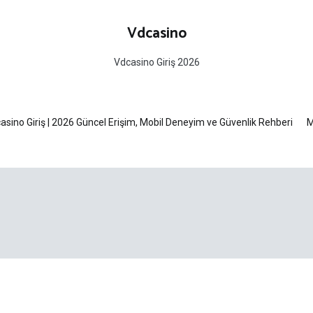
Vdcasino
Vdcasino Giriş 2026
asino Giriş | 2026 Güncel Erişim, Mobil Deneyim ve Güvenlik Rehberi
M