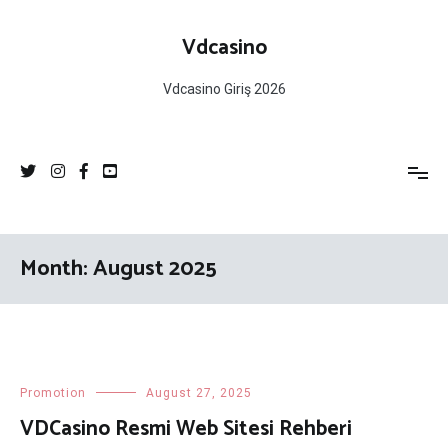
Skip
to
Vdcasino
content
Vdcasino Giriş 2026
Month:
August 2025
Promotion
August 27, 2025
VDCasino Resmi Web Sitesi Rehberi